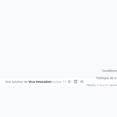
Conditions
Politique de c
Une solution de
Viva Innovation
version 7.1
Mettre à jour la gest
Contacte
•