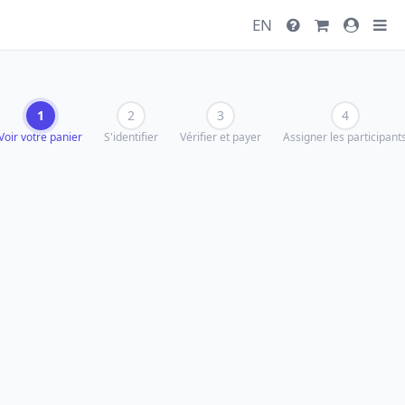
EN
1
2
3
4
Voir votre panier
S'identifier
Vérifier et payer
Assigner les participant