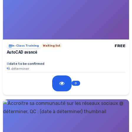
FREE
In-Class Training
Waiting list
AutoCAD avancé
date to be confirmed
À déterminer