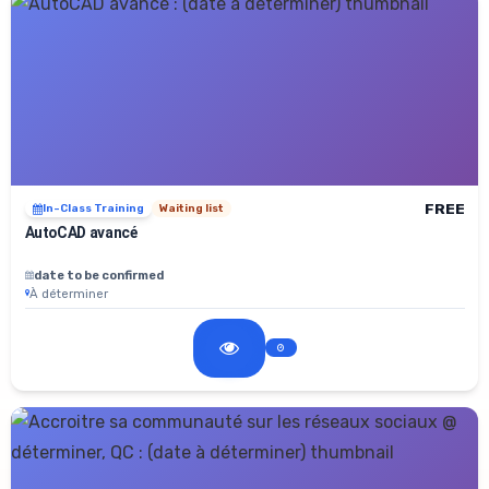
FREE
In-Class Training
Waiting list
AutoCAD avancé
date to be confirmed
À déterminer