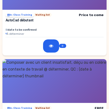
Price to come
In-Class Training
Waiting list
AutoCad débutant
date to be confirmed
À déterminer
FREE
In-Class Training
Waiting list