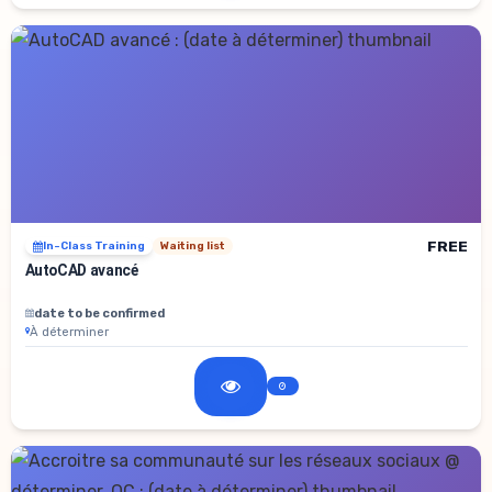
FREE
In-Class Training
Waiting list
AutoCAD avancé
date to be confirmed
À déterminer