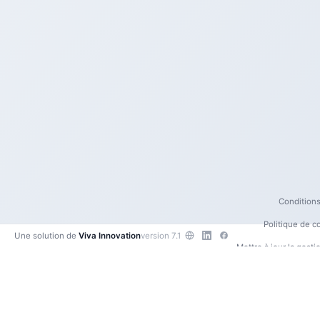
Conditions 
Politique de co
Une solution de
Viva Innovation
version 7.1
Mettre à jour la gest
Contactez
•