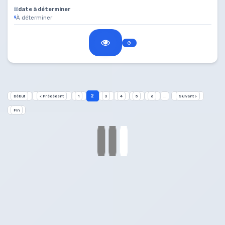
date à déterminer
À déterminer
2
Début
< Précédent
1
3
4
5
6
...
Suivant >
Fin