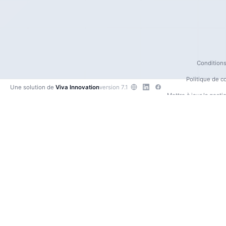
Conditions 
Politique de co
Une solution de
Viva Innovation
version 7.1
Mettre à jour la gest
Contactez
•