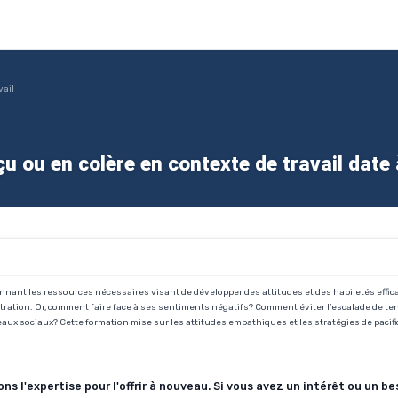
vail
çu ou en colère en contexte de travail date
donnant les ressources nécessaires visant de développer des attitudes et des habiletés effi
tration. Or, comment faire face à ses sentiments négatifs? Comment éviter l’escalade de te
aux sociaux? Cette formation mise sur les attitudes empathiques et les stratégies de pacifi
 l'expertise pour l'offrir à nouveau. Si vous avez un intérêt ou un be