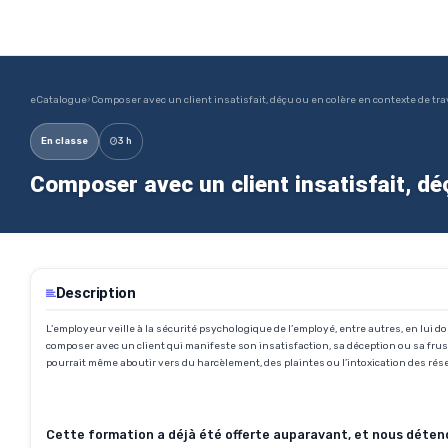
eCatalogue
›
Composer avec un client insatisfait, déçu ou en colère en contexte de tra
En classe
3 h
Composer avec un client insatisfait, dé
Description
L’employeur veille à la sécurité psychologique de l’employé, entre autres, en lui 
composer avec un client qui manifeste son insatisfaction, sa déception ou sa frus
pourrait même aboutir vers du harcèlement, des plaintes ou l’intoxication des rése
Cette formation a déjà été offerte auparavant, et nous détenons