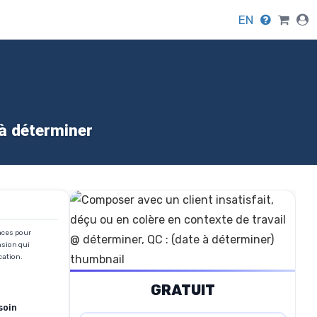
EN
 à déterminer
caces pour
nsion qui
cation.
GRATUIT
soin