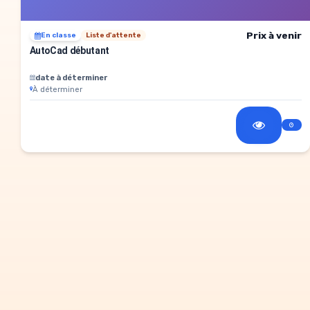
Prix à venir
En classe
Liste d'attente
AutoCad débutant
date à déterminer
À déterminer