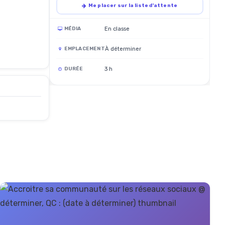
Me placer sur la liste d'attente
En classe
MÉDIA
À déterminer
EMPLACEMENT
3 h
DURÉE