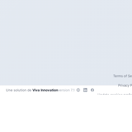
Terms of Se
Privacy P
Une solution de
Viva Innovation
version 7.1
Update cookies pref
Contact us
•