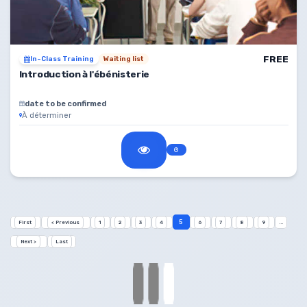
FREE
In-Class Training
Waiting list
Introduction à l'ébénisterie
date to be confirmed
À déterminer
5
First
< Previous
1
2
3
4
6
7
8
9
...
Next >
Last