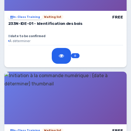
FREE
In-Class Training
Waiting list
233N-IDE-01 - Identification des bois
date to be confirmed
À déterminer
FREE
In-Class Training
Waiting list