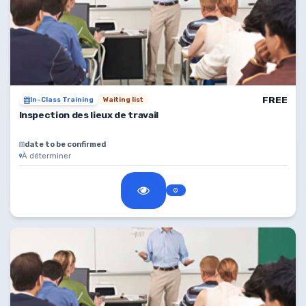
FREE
In-Class Training
Waiting list
Inspection des lieux de travail
date to be confirmed
À déterminer