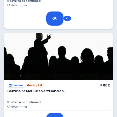
date to be confirmed
À déterminer
FREE
Seminar
Waiting list
Séminaire Moulures artisanales -
date to be confirmed
À déterminer