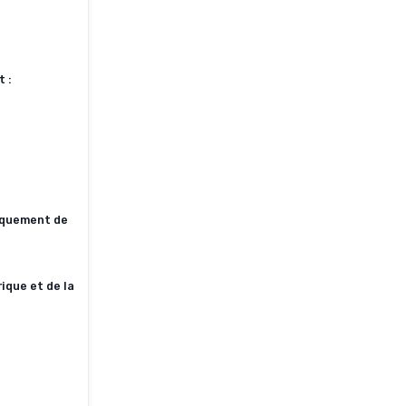
 :
niquement de
ique et de la