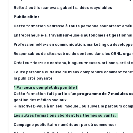
Boîte à outils : canevas, gabarits, idées recyclables
Public cible :
Cette formation s’adresse à toute personne souhaitant améli
Entrepreneur·e·s
,
travailleur·euse·s
autonomes et gestionnai
Professionnel·le·s
en communication, marketing ou développ
Responsables de sites web ou de contenu dans les OBNL, organ
Créateur·rice·s
de contenu,
blogueurs·euses
, artisans, artis
Toute personne curieuse de mieux comprendre comment fonctio
la publicité payante
*
Parcours complet disponible !
Cette formation fait partie d’un
programme de 7 modules c
gestion des médias sociaux.
➕
Inscrivez-vous à un seul module… ou suivez le parcours comp
Les autres formations abordent les thèmes suivants :
Campagne publicitaire numérique : par où commencer