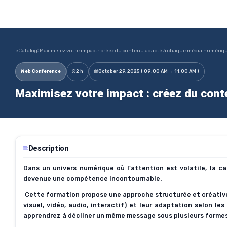
eCatalog
›
Maximisez votre impact : créez du contenu adapté à chaque média numériq
Web Conference
2 h
October 29, 2025 ( 09:00 AM → 11:00 AM )
Maximisez votre impact : créez du con
Description
Dans un univers numérique où l'attention est volatile, la 
devenue une compétence incontournable.
Cette formation propose une approche structurée et créative 
visuel, vidéo, audio, interactif) et leur adaptation selon le
apprendrez à décliner un même message sous plusieurs formes 