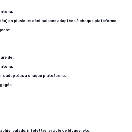
ontenu.
vidéo) en plusieurs déclinaisons adaptées à chaque plateforme.
geant.
ure de :
ontenu.
sons adaptées à chaque plateforme.
ngagés.
raphie,
balado
, infolettre, article de blogue, etc.