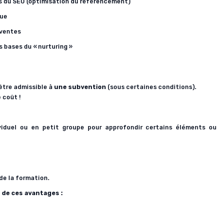
es du SEO (optimisation du référencement)
que
 ventes
es bases du «
nurturing
»
 être admissible à
une subvention
(sous certaines conditions).
 coût !
viduel ou en petit groupe
pour approfondir certains éléments ou
de la formation.
 de ces avantages :