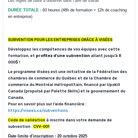
Les règles de base à observer dans l’aire de travail
DURÉE TOTALE :
60 heures (48h de formation + 12h de coaching
en entreprise)
SUBVENTION POUR LES ENTREPRISES GRÂCE À VISÉES
Développez les compétences de vos équipes avec cette
formation, et
profitez d’une subvention
allant jusqu’à 8
000$ !
Le programme Visées est une initiative de la Fédération des
chambres de commerce du Québec et de la Chambre de
commerce du Montréal métropolitain, financé par Upskill
Canada (propulsé par Palette Skills) et le gouvernement du
Canada.
Pour en savoir plus sur l’aide financière :
https://visees.ca/subventions
Code de validation
à inscrire dans votre demande de
subvention :
CVV-001
Date limite d'inscription : 20 octobre 2025