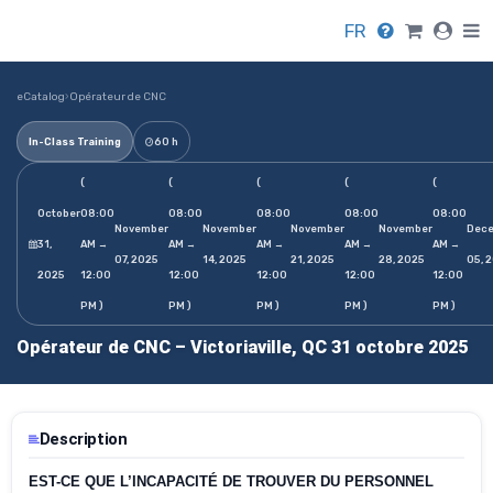
FR
eCatalog
›
Opérateur de CNC
In-Class Training
60 h
(
(
(
(
(
October
08:00
08:00
08:00
08:00
08:00
November
November
November
November
Dec
31,
AM →
AM →
AM →
AM →
AM →
07, 2025
14, 2025
21, 2025
28, 2025
05, 
2025
12:00
12:00
12:00
12:00
12:00
PM )
PM )
PM )
PM )
PM )
Opérateur de CNC – Victoriaville, QC 31 octobre 2025
Description
EST-CE QUE L’INCAPACITÉ DE TROUVER DU PERSONNEL