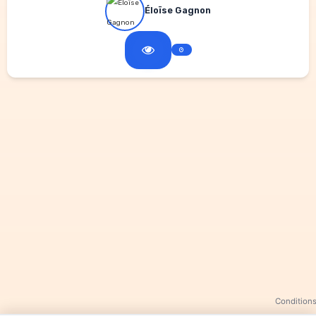
Éloïse Gagnon
Conditions 