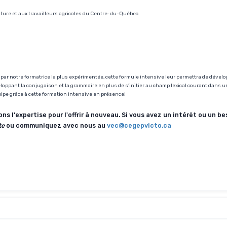
lture et aux travailleurs agricoles du Centre-du-Québec.
 par notre formatrice la plus expérimentée, cette formule intensive leur permettra de dével
ppant la conjugaison et la grammaire en plus de s’initier au champ lexical courant dans u
équipe grâce à cette formation intensive en présence!
 l'expertise pour l'offrir à nouveau. Si vous avez un intérêt ou un be
te
ou communiquez avec nous au
vec@cegepvicto.ca