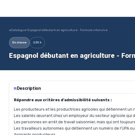
eCatalogue
›
Espagnol débutant en agriculture - Formule intensive
En classe
35 h
Espagnol débutant en agriculture - For
Description
Répondre aux critères d'admissibilité suivants :
Les producteurs et les productrices agricoles qui détiennent u
Les salariés œuvrant chez un employeur du secteur agricole qui 
Les personnes en arrêt de travail saisonnier, mais qui ont toujou
Les travailleurs autonomes qui détiennent un numéro de l’UPA ou
Aspirants producteurs