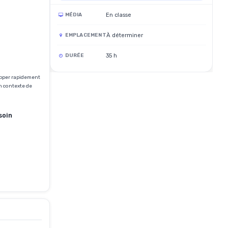
En classe
MÉDIA
À déterminer
EMPLACEMENT
35 h
DURÉE
opper rapidement
n contexte de
soin