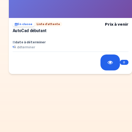
Prix à venir
En classe
Liste d'attente
AutoCad débutant
date à déterminer
À déterminer